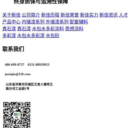
终身质保可追溯性保障
关于新佳
公司简介
新佳历程
新佳荣誉
新佳实力
新佳资讯
人才
产品中心
内墙漆系列
外墙漆系列
配套辅料
真石漆
真石漆
水包水多彩涂料
质感涂料
多彩漆
水包水多彩漆
水包砂
联系我们
400-699-0737 0531-88959953
jnxinjia@126.com
山东省济南市历城区王舍人镇坝王
路沙河工业园1号