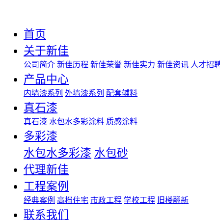
首页
关于新佳
公司简介
新佳历程
新佳荣誉
新佳实力
新佳资讯
人才招
产品中心
内墙漆系列
外墙漆系列
配套辅料
真石漆
真石漆
水包水多彩涂料
质感涂料
多彩漆
水包水多彩漆
水包砂
代理新佳
工程案例
经典案例
高档住宅
市政工程
学校工程
旧楼翻新
联系我们