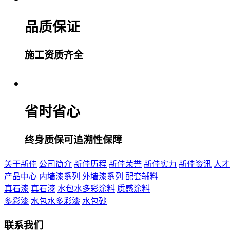
品质保证
施工资质齐全
省时省心
终身质保可追溯性保障
关于新佳
公司简介
新佳历程
新佳荣誉
新佳实力
新佳资讯
人才
产品中心
内墙漆系列
外墙漆系列
配套辅料
真石漆
真石漆
水包水多彩涂料
质感涂料
多彩漆
水包水多彩漆
水包砂
联系我们