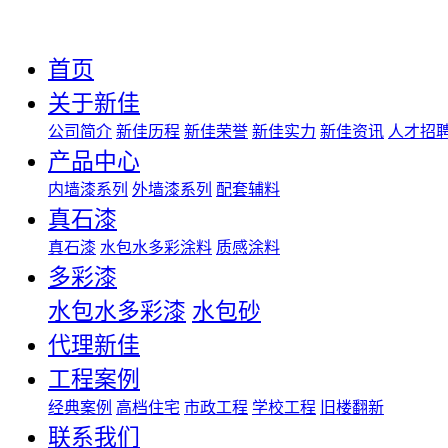
首页
关于新佳
公司简介
新佳历程
新佳荣誉
新佳实力
新佳资讯
人才招
产品中心
内墙漆系列
外墙漆系列
配套辅料
真石漆
真石漆
水包水多彩涂料
质感涂料
多彩漆
水包水多彩漆
水包砂
代理新佳
工程案例
经典案例
高档住宅
市政工程
学校工程
旧楼翻新
联系我们