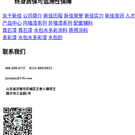
终身质保可追溯性保障
关于新佳
公司简介
新佳历程
新佳荣誉
新佳实力
新佳资讯
人才
产品中心
内墙漆系列
外墙漆系列
配套辅料
真石漆
真石漆
水包水多彩涂料
质感涂料
多彩漆
水包水多彩漆
水包砂
联系我们
400-699-0737 0531-88959953
jnxinjia@126.com
山东省济南市历城区王舍人镇坝王
路沙河工业园1号