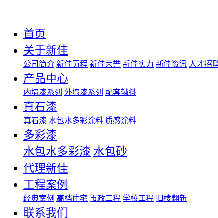
首页
关于新佳
公司简介
新佳历程
新佳荣誉
新佳实力
新佳资讯
人才招
产品中心
内墙漆系列
外墙漆系列
配套辅料
真石漆
真石漆
水包水多彩涂料
质感涂料
多彩漆
水包水多彩漆
水包砂
代理新佳
工程案例
经典案例
高档住宅
市政工程
学校工程
旧楼翻新
联系我们