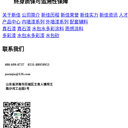
终身质保可追溯性保障
关于新佳
公司简介
新佳历程
新佳荣誉
新佳实力
新佳资讯
人才
产品中心
内墙漆系列
外墙漆系列
配套辅料
真石漆
真石漆
水包水多彩涂料
质感涂料
多彩漆
水包水多彩漆
水包砂
联系我们
400-699-0737 0531-88959953
jnxinjia@126.com
山东省济南市历城区王舍人镇坝王
路沙河工业园1号