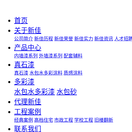
首页
关于新佳
公司简介
新佳历程
新佳荣誉
新佳实力
新佳资讯
人才招
产品中心
内墙漆系列
外墙漆系列
配套辅料
真石漆
真石漆
水包水多彩涂料
质感涂料
多彩漆
水包水多彩漆
水包砂
代理新佳
工程案例
经典案例
高档住宅
市政工程
学校工程
旧楼翻新
联系我们