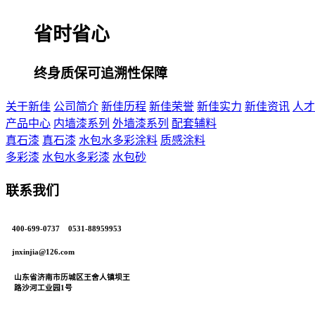
省时省心
终身质保可追溯性保障
关于新佳
公司简介
新佳历程
新佳荣誉
新佳实力
新佳资讯
人才
产品中心
内墙漆系列
外墙漆系列
配套辅料
真石漆
真石漆
水包水多彩涂料
质感涂料
多彩漆
水包水多彩漆
水包砂
联系我们
400-699-0737 0531-88959953
jnxinjia@126.com
山东省济南市历城区王舍人镇坝王
路沙河工业园1号