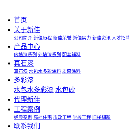
首页
关于新佳
公司简介
新佳历程
新佳荣誉
新佳实力
新佳资讯
人才招
产品中心
内墙漆系列
外墙漆系列
配套辅料
真石漆
真石漆
水包水多彩涂料
质感涂料
多彩漆
水包水多彩漆
水包砂
代理新佳
工程案例
经典案例
高档住宅
市政工程
学校工程
旧楼翻新
联系我们