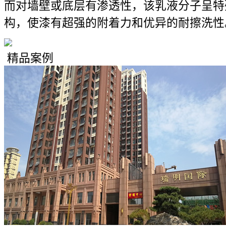
而对墙壁或底层有渗透性，该乳液分子呈特
构，使漆有超强的附着力和优异的耐擦洗性
精品案例