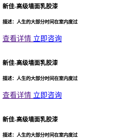
新佳-高级墙面乳胶漆
描述：人生的大部分时间在室内度过
查看详情
立即咨询
新佳-高级墙面乳胶漆
描述：人生的大部分时间在室内度过
查看详情
立即咨询
新佳-高级墙面乳胶漆
描述：人生的大部分时间在室内度过