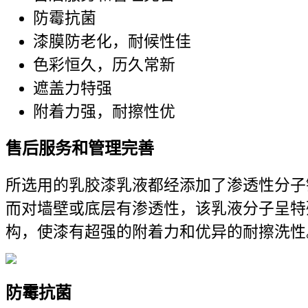
防霉抗菌
漆膜防老化，耐候性佳
色彩恒久，历久常新
遮盖力特强
附着力强，耐擦性优
售后服务和管理完善
所选用的乳胶漆乳液都经添加了渗透性分子
而对墙壁或底层有渗透性，该乳液分子呈特
构，使漆有超强的附着力和优异的耐擦洗性
防霉抗菌