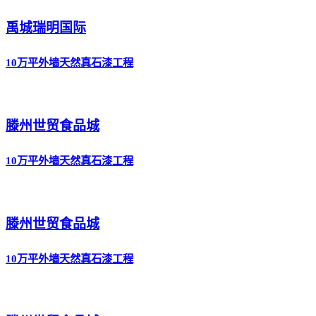
禹城瑞明国际
10万平外墙天然真石漆工程
滕州世贸食品城
10万平外墙天然真石漆工程
滕州世贸食品城
10万平外墙天然真石漆工程