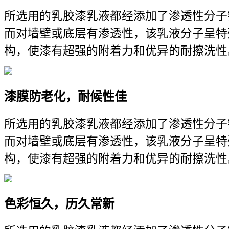
所选用的乳胶漆乳液都经添加了渗透性分子
而对墙壁或底层有渗透性，该乳液分子呈特
构，使漆有超强的附着力和优异的耐擦洗性
漆膜防老化，耐候性佳
所选用的乳胶漆乳液都经添加了渗透性分子
而对墙壁或底层有渗透性，该乳液分子呈特
构，使漆有超强的附着力和优异的耐擦洗性
色彩恒久，历久常新