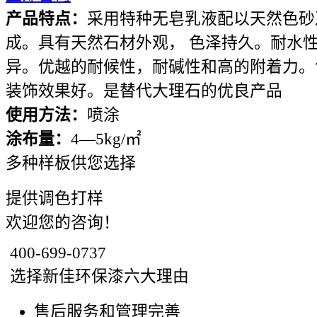
产品特点：
采用特种无皂乳液配以天然色砂
成。具有天然石材外观， 色泽持久。耐水
异。优越的耐候性，耐碱性和高的附着力。
装饰效果好。是替代大理石的优良产品
使用方法：
喷涂
涂布量：
4—5kg/㎡
多种样板供您选择
提供调色打样
欢迎您的咨询！
400-699-0737
选择新佳环保漆六大理由
售后服务和管理完善