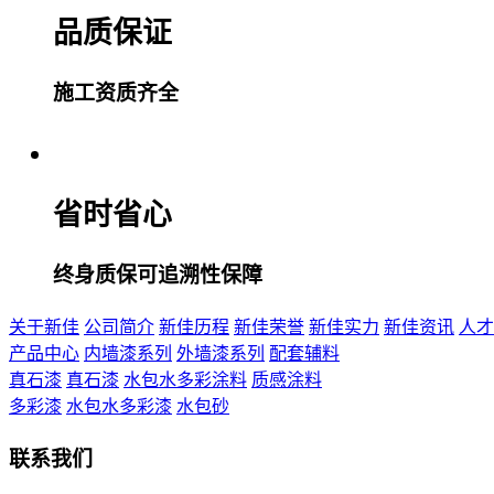
品质保证
施工资质齐全
省时省心
终身质保可追溯性保障
关于新佳
公司简介
新佳历程
新佳荣誉
新佳实力
新佳资讯
人才
产品中心
内墙漆系列
外墙漆系列
配套辅料
真石漆
真石漆
水包水多彩涂料
质感涂料
多彩漆
水包水多彩漆
水包砂
联系我们