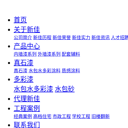
首页
关于新佳
公司简介
新佳历程
新佳荣誉
新佳实力
新佳资讯
人才招
产品中心
内墙漆系列
外墙漆系列
配套辅料
真石漆
真石漆
水包水多彩涂料
质感涂料
多彩漆
水包水多彩漆
水包砂
代理新佳
工程案例
经典案例
高档住宅
市政工程
学校工程
旧楼翻新
联系我们