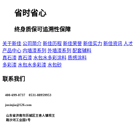
省时省心
终身质保可追溯性保障
关于新佳
公司简介
新佳历程
新佳荣誉
新佳实力
新佳资讯
人才
产品中心
内墙漆系列
外墙漆系列
配套辅料
真石漆
真石漆
水包水多彩涂料
质感涂料
多彩漆
水包水多彩漆
水包砂
联系我们
400-699-0737 0531-88959953
jnxinjia@126.com
山东省济南市历城区王舍人镇坝王
路沙河工业园1号