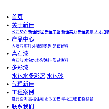
首页
关于新佳
公司简介
新佳历程
新佳荣誉
新佳实力
新佳资讯
人才招
产品中心
内墙漆系列
外墙漆系列
配套辅料
真石漆
真石漆
水包水多彩涂料
质感涂料
多彩漆
水包水多彩漆
水包砂
代理新佳
工程案例
经典案例
高档住宅
市政工程
学校工程
旧楼翻新
联系我们