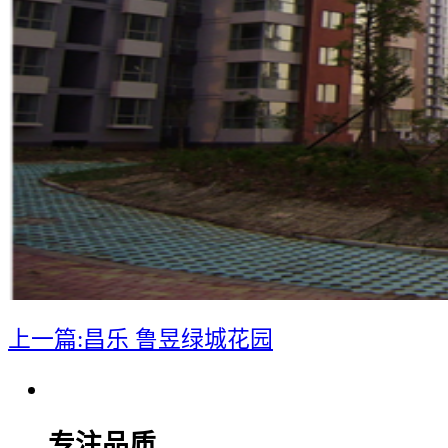
上一篇:昌乐 鲁昱绿城花园
专注品质